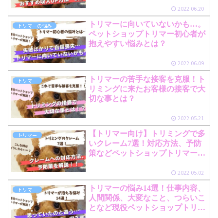
2022.06.20
トリマーに向いていないかも…。
トリマーの悩み
ペットショップトリマー初心者が
抱えやすい悩みとは？
2022.06.09
トリマーの苦手な接客を克服！ト
トリマー
リミングに来たお客様の接客で大
切な事とは？
2022.05.21
【トリマー向け】トリミングで多
トリマー
いクレーム7選！対応方法、予防
策などペットショップトリマーが
解説！
2022.05.02
トリマーの悩み14選！仕事内容、
トリマー
人間関係、大変なこと、つらいこ
となど現役ペットショップトリマ
ーが解説！