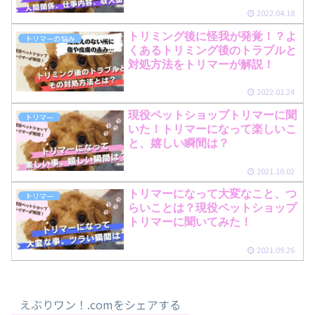
2022.04.18
トリミング後に怪我が発覚！？よ
トリマーの悩み
くあるトリミング後のトラブルと
対処方法をトリマーが解説！
2022.01.24
現役ペットショップトリマーに聞
トリマー
いた！トリマーになって楽しいこ
と、嬉しい瞬間は？
2021.10.02
トリマーになって大変なこと、つ
トリマー
らいことは？現役ペットショップ
トリマーに聞いてみた！
2021.09.26
えぶりワン！.comをシェアする