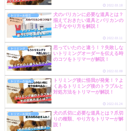
2022.03.18
犬のバリカンに必要な道具とは？
トリマーお役立ち情報
揃えておきたい道具とバリカンの
上手なやり方を解説！
2022.03.11
思っていたのと違う！？失敗しな
トリミング
いトリミングオーダーを伝える時
のコツをトリマーが解説！
2022.02.08
トリミング後に怪我が発覚！？よ
トリマーの悩み
くあるトリミング後のトラブルと
対処方法をトリマーが解説！
2022.01.24
犬の爪切に必要な道具とは？爪切
トリマーお役立ち情報
りの種類、やり方をトリマーが解
説！