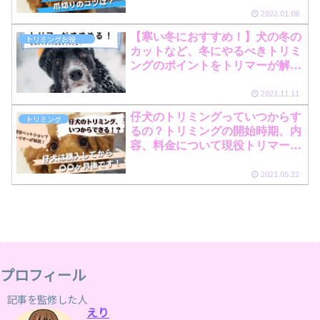
2022.01.08
【寒い冬におすすめ！】犬の冬の
トリミングお役立ち情報
カットなど、冬にやるべきトリミ
ングのポイントをトリマーが解
説！
2021.11.11
仔犬のトリミングっていつからす
トリミング
るの？トリミングの開始時期、内
容、料金について現役トリマーが
解説！
2021.05.22
プロフィール
記事を監修した人
えり